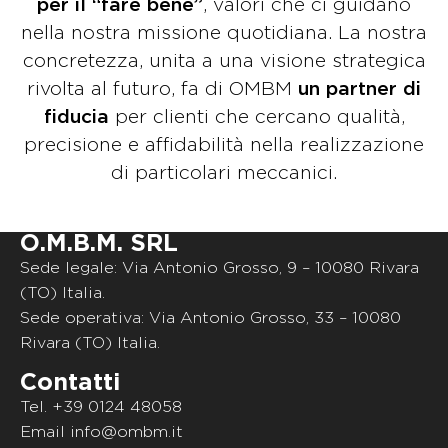
per il “fare bene”
, valori che ci guidano
nella nostra missione quotidiana. La nostra
concretezza, unita a una visione strategica
rivolta al futuro, fa di OMBM
un partner di
fiducia
per clienti che cercano qualità,
precisione e affidabilità nella realizzazione
di particolari meccanici.
O.M.B.M. SRL
Sede legale: Via Antonio Grosso, 9 – 10080 Rivara
(TO) Italia.
Sede operativa: Via Antonio Grosso, 33 – 10080
Rivara (TO) Italia.
Contatti
Tel.
+39 0124 48058
Email
info@ombm.it